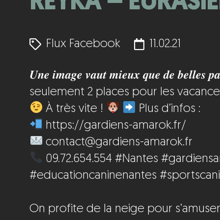
REYKA – EURASIER
Flux Facebook
11.02.21
𝑼𝒏𝒆 𝒊𝒎𝒂𝒈𝒆 𝒗𝒂𝒖𝒕 𝒎𝒊𝒆𝒖𝒙 𝒒𝒖𝒆 𝒅𝒆 𝒃𝒆𝒍𝒍𝒆𝒔 𝒑
seulement 2 places pour les vacance
À très vite !
Plus d’infos :
https://gardiens-amarok.fr/
contact@gardiens-amarok.fr
09.72.654.554
#Nantes
#gardiens
#educationcaninenantes
#sportscan
On profite de la neige pour s’amuser