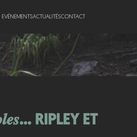
EVÉNEMENTS
ACTUALITÉS
CONTACT
𝒑𝒂𝒓𝒐𝒍𝒆𝒔… RIPLEY ET