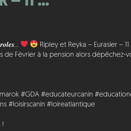
 – 11 …
𝒓𝒐𝒍𝒆𝒔…
Ripley et Reyka – Eurasier – 1
s de Février à la pension alors dépêchez-
amarok
#GDA
#educateurcanin
#education
ins
#loisirscanin
#loireatlantique
 !