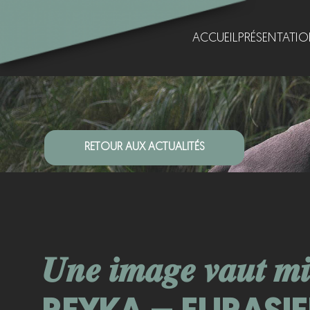
ACCUEIL
PRÉSENTATI
RETOUR AUX ACTUALITÉS
𝑼𝒏𝒆 𝒊𝒎𝒂𝒈𝒆 𝒗𝒂𝒖𝒕 𝒎