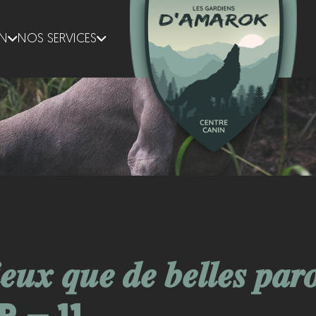
ON
NOS SERVICES
𝒊𝒆𝒖𝒙 𝒒𝒖𝒆 𝒅𝒆 𝒃𝒆𝒍𝒍𝒆𝒔 