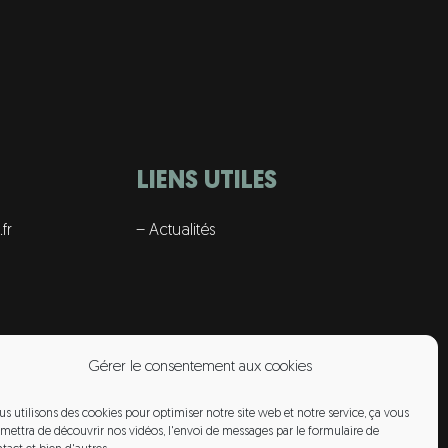
LIENS UTILES
fr
– Actualités
Gérer le consentement aux cookies
s utilisons des cookies pour optimiser notre site web et notre service, ça vous
mettra de découvrir nos vidéos, l'envoi de messages par le formulaire de