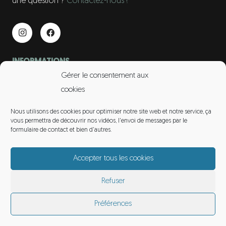
une question ?
Contactez-nous !
INFORMATIONS
Gérer le consentement aux
contact@gardiens-amarok.fr
cookies
06 75 96 83 66
Nous utilisons des cookies pour optimiser notre site web et notre service, ça
vous permettra de découvrir nos vidéos, l'envoi de messages par le
formulaire de contact et bien d'autres.
LIENS UTILES
– Actualités
Accepter tous les cookies
Refuser
Les Gardiens d’Amarok
Mentions légales
Préférences
© by Orocom.fr