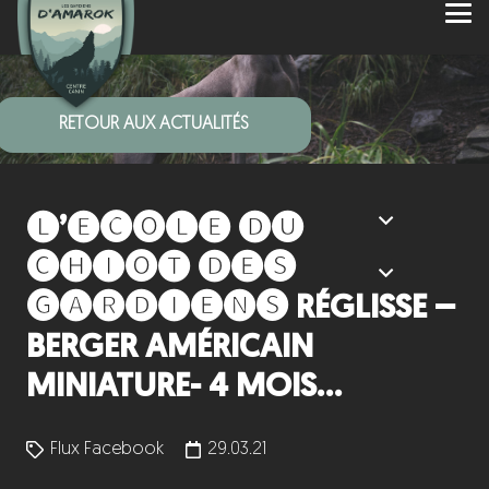
RETOUR AUX ACTUALITÉS
🅛’🅔́🅒🅞🅛🅔 🅓🅤
🅒🅗🅘🅞🅣 🅓🅔🅢
🅖🅐🅡🅓🅘🅔🅝🅢 RÉGLISSE –
BERGER AMÉRICAIN
MINIATURE- 4 MOIS…
Flux Facebook
29.03.21