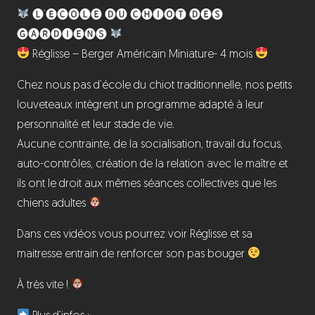
🅛’🅔́🅒🅞🅛🅔 🅓🅤 🅒🅗🅘🅞🅣 🅓🅔🅢
🅖🅐🅡🅓🅘🅔🅝🅢
Réglisse – Berger Américain Miniature- 4 mois
Chez nous pas d’école du chiot traditionnelle, nos petits
louveteaux intègrent un programme adapté à leur
personnalité et leur stade de vie.
Aucune contrainte, de la socialisation, travail du focus,
auto-contrôles, création de la relation avec le maître et
ils ont le droit aux mêmes séances collectives que les
chiens adultes
Dans ces vidéos vous pourrez voir Réglisse et sa
maitresse entrain de renforcer son pas bouger
À très vite !