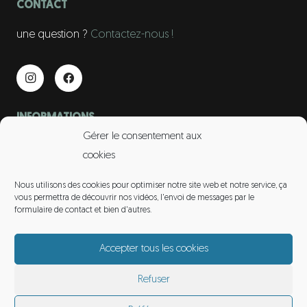
CONTACT
une question ?
Contactez-nous !
INFORMATIONS
Gérer le consentement aux
contact@gardiens-amarok.fr
cookies
06 75 96 83 66
Nous utilisons des cookies pour optimiser notre site web et notre service, ça
vous permettra de découvrir nos vidéos, l'envoi de messages par le
formulaire de contact et bien d'autres.
LIENS UTILES
– Actualités
Accepter tous les cookies
Refuser
Les Gardiens d’Amarok
Mentions légales